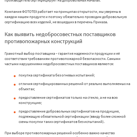
производитель сертифицирует на добровольных началах.
Компания ФОТОТЕХ работает на принципах открытости, мы уверены в
каждом нашем продукте и поэтому обязательно проводим добровольную
сертификацию всех изделий, не вошедших в перечень Приказа.
Как выявить недобросовестных поставщиков
противопожарных конструкций
Грамотный выбор поставщика – гарантия надежности продукции и её
соответствия требованиям противопожарной безопасности. Самыми
частыми нарушениями недобросовестных поставщиков являются:
покупка сертификата без огневых испытаний;
отличия сертифицированных решений от реально выполняемых на
объектах;
предоставление сертификатов только на стекло, а не на всю
конструкцию;
предоставление добровольных сертификатов на продукцию,
подлежащую обязательной сертификации (ввиду более сложной
схемы покупки таких сертификатов без испытаний).
При выборе противопожарных решений особенно важно качество