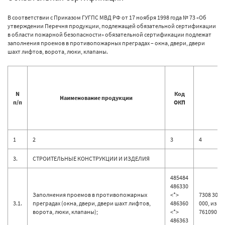
В соответствии с Приказом ГУГПС МВД РФ от 17 ноября 1998 года № 73 «Об
утверждении Перечня продукции, подлежащей обязательной сертификации
в области пожарной безопасности» обязательной сертификации подлежат
заполнения проемов в противопожарных преградах – окна, двери, двери
шахт лифтов, ворота, люки, клапаны.
N
Код
Наименование продукции
п/п
ОКП
1
2
3
4
3.
СТРОИТЕЛЬНЫЕ КОНСТРУКЦИИ И ИЗДЕЛИЯ
485484
486330
Заполнения проемов в противопожарных
<*>
7308 30 00
3.1.
преградах (окна, двери, двери шахт лифтов,
486360
000, из 44
ворота, люки, клапаны);
<*>
761090 900
486363