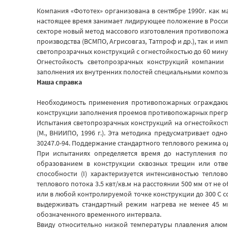
Компания «Фототех» организована в сентябре 1990г. как 
настоящее время занимает лидирующее положение в России 
секторе новый метод массового изготовления противопожа
производства (ВСМПО, Агрисовгаз, Татпроф и др.), так и 
светопрозрачных конструкций с огнестойкостью до 60 мину
Огнестойкость светопрозрачных конструкций компании
заполнения их внутренних полостей специальными композиц
Наша справка
Необходимость применения противопожарных ограждающих
конструкции заполнения проемов противопожарных преград – 
Испытания светопрозрачных конструкций на огнестойкост
(М., ВНИИПО, 1996 г.). Эта методика предусматривает од
30247.0-94. Поддержание стандартного теплового режима о
При испытаниях определяется время до наступления пот
образованием в конструкции сквозных трещин или отве
способности (I) характеризуется интенсивностью тепло
теплового потока 3.5 квт/кв.м на расстоянии 500 мм от н
или в любой контролируемой точке конструкции до 300 С 
выдерживать стандартный режим нагрева не менее 45 ми
обозначенного временного интервала.
Ввиду относительно низкой температуры плавления алюми