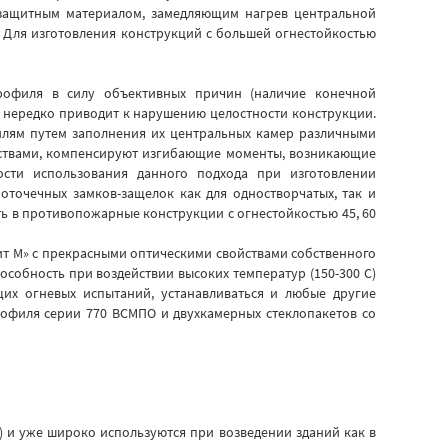
озащитным материалом, замедляющим нагрев центральной
 Для изготовления конструкций с большей огнестойкостью
профиля в силу объективных причин (наличие конечной
 нередко приводит к нарушению целостности конструкции.
лям путем заполнения их центральных камер различными
ствами, компенсируют изгибающие моменты, возникающие
сти использования данного подхода при изготовлении
точечных замков-защелок как для одностворчатых, так и
ть в противопожарные конструкции с огнестойкостью 45, 60
ит М» с прекрасными оптическими свойствами собственного
особность при воздействии высоких температур (150-300 С)
щих огневых испытаний, устанавливаться и любые другие
рофиля серии 770 ВСМПО и двухкамерных стеклопакетов со
 и уже широко используются при возведении зданий как в