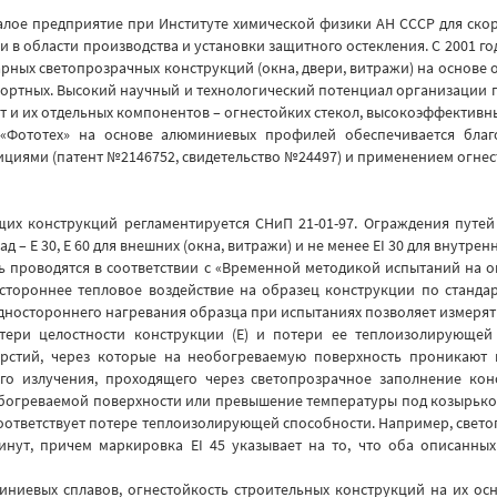
малое предприятие при Институте химической физики АН СССР для ск
в области производства и установки защитного остекления. С 2001 год
рных светопрозрачных конструкций (окна, двери, витражи) на основе
импортных. Высокий научный и технологический потенциал организации
т и их отдельных компонентов – огнестойких стекол, высокоэффективн
 «Фототех» на основе алюминиевых профилей обеспечивается бла
иями (патент №2146752, свидетельство №24497) и применением огнест
 конструкций регламентируется СНиП 21-01-97. Ограждения путей э
Е 30, Е 60 для внешних (окна, витражи) и не менее ЕI 30 для внутренн
ь проводятся в соответствии с «Временной методикой испытаний на о
ностороннее тепловое воздействие на образец конструкции по станд
дностороннего нагревания образца при испытаниях позволяет измерять
ери целостности конструкции (Е) и потери ее теплоизолирующей сп
рстий, через которые на необогреваемую поверхность проникают
вого излучения, проходящего через светопрозрачное заполнение ко
е обогреваемой поверхности или превышение температуры под козырьк
соответствует потере теплоизолирующей способности. Например, свето
нут, причем маркировка EI 45 указывает на то, что оба описанны
ниевых сплавов, огнестойкость строительных конструкций на их осн