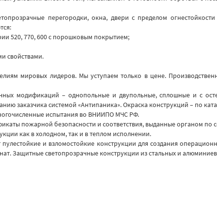
опрозрачные перегородки, окна, двери с пределом огнестойкости EI 
тся:
ии 520, 770, 600 с порошковым покрытием;
ми свойствами.
делиям мировых лидеров. Мы уступаем только в цене. Производстве
ных модификаций – однопольные и двупольные, сплошные и с осте
анию заказчика системой «Антипаника». Окраска конструкций – по ката
многочисленные испытания во ВНИИПО МЧС РФ.
икаты пожарной безопасности и соответствия, выданные органом по
ции как в холодном, так и в теплом исполнении.
 пулестойкие и взломостойкие конструкции для создания операционн
нат. Защитные светопрозрачные конструкции из стальных и алюминиев