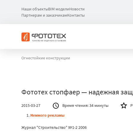
Наши объекты
BIM модели
Новости
Партнерам и заказчикам
Контакты
Огнестойкие конструкции
Фототех стопфаер — надежная защи
2015-03-27
Время чтения:
34 минуты
Р
Немного рекламы
Журнал "Строительство" №1-2 2006