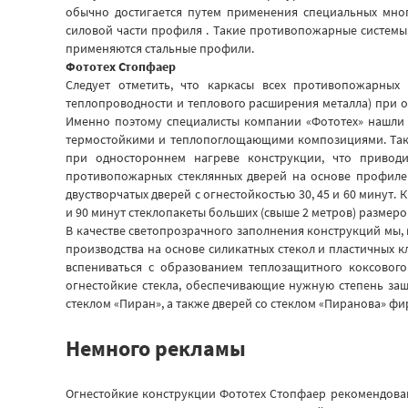
обычно достигается путем применения специальных мно
силовой части профиля . Такие противопожарные системы
применяются стальные профили.
Фототех Стопфаер
Следует отметить, что каркасы всех противопожарных
теплопроводности и теплового расширения металла) при 
Именно поэтому специалисты компании «Фототех» нашли
термостойкими и теплопоглощающими композициями. Так
при одностороннем нагреве конструкции, что привод
противопожарных стеклянных дверей на основе профилей
двустворчатых дверей с огнестойкостью 30, 45 и 60 минут
и 90 минут стеклопакеты больших (свыше 2 метров) размеро
В качестве светопрозрачного заполнения конструкций мы,
производства на основе силикатных стекол и пластичных к
вспениваться с образованием теплозащитного коксового
огнестойкие стекла, обеспечивающие нужную степень защ
стеклом «Пиран», а также дверей со стеклом «Пиранова» фи
Немного рекламы
Огнестойкие конструкции Фототех Стопфаер рекомендован