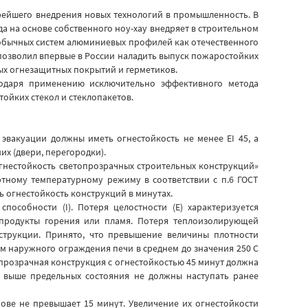
орейшего внедрения новых технологий в промышленность. В
а на основе собственного ноу-хау внедряет в строительном
 обычных систем алюминиевых профилей как отечественного
 позволил впервые в России наладить выпуск пожаростойких
ых огнезащитных покрытий и герметиков.
годаря применению исключительно эффективного метода
ойких стекол и стеклопакетов.
вакуации должны иметь огнестойкость не менее ЕI 45, а
их (двери, перегородки).
гнестойкость светопрозрачных строительных конструкций»
артному температурному режиму в соответствии с п.6 ГОСТ
 огнестойкость конструкций в минутах.
особности (I). Потеря целостности (Е) характеризуется
 продукты горения или пламя. Потеря теплоизолирующей
нструкции. Принято, что превышение величины плотности
ом наружного ограждения печи в среднем до значения 250 С
прозрачная конструкция с огнестойкостью 45 минут должна
х выше предельных состояния не должны наступать ранее
ове не превышает 15 минут. Увеличение их огнестойкости