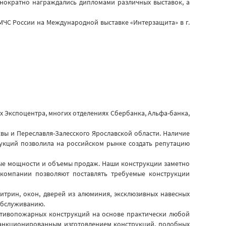
днократно награждались дипломами различных выставок, а
 МЧС России на Международной выставке «Интерзащита» в г.
ях Экспоцентра, многих отделениях Сбербанка, Альфа-банка,
ы и Переславля-Залесского Ярославской области. Наличие
укций позволила на российском рынке создать репутацию
ые мощности и объемы продаж. Наши конструкции заметно
компании позволяют поставлять требуемые конструкции
итрин, окон, дверей из алюминия, эксклюзивных навесных
 обслуживанию.
отивопожарных конструкций на основе практически любой
есанкционированным изготовлением конструкций, подобных