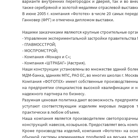
варианте внутренних перегородок и дверей, так и во вн
также серебряной и золотой медалями отраслевой выставки
В июне 2005 г. компания «Фототех» в числе 20 самых пере
Ганновер (ФРГ) и отмечена дипломом выставки.
Нашими заказчиками являются крупные строительные орган
- Управление экспериментальной застройки правительства
- ГЛАВМОССТРОЙ;
- МОСПРОМСТРОЙ;
- Компания «Монарх и С»;
- Компания «ШТРАБАГ» (Австрия).
Наши конструкции установлены во множестве зданий более ч
МДМ-банка, зданиях МПС, РАО ЕС, во многих школах г. Москв
Компания «ФОТОТЕХ» имеет собственные производственные
на предприятии специалистов высокой квалификации и н
надежного партнера по бизнесу.
Разумная ценовая политика дают возможность предприят
уступают соответствующим изделиям мировых лидеров 
практически в любом объеме.
Наша компания является производителем светопрозрачных
конструкций: навесов, козырьков. Предоставляет весь ком
Кроме производства изделий, компания «Фототех» на ос
обычной системы алюминиевых профилей на весьма льготн