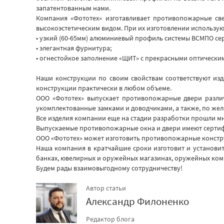
запатентованным нами.
Компания «Фототех» изготавливает противопожарные свет
высокоэстетическим видом. При их изготовлении использую
• узкий (60-65мм) алюминиевый профиль системы ВСМПО сер
• элегантная фурнитура;
• огнестойкое заполнение «ЩИТ» с прекрасными оптически
Наши конструкции по своим свойствам соответствуют из
конструкции практически в любом объеме.
ООО «Фототех» выпускает противопожарные двери различ
укомплектованные замками и доводчиками, а также, по жел
Все изделия компании еще на стадии разработки прошли 
Выпускаемые противопожарные окна и двери имеют сертиф
ООО «Фототех» может изготовить противопожарные конструк
Наша компания в кратчайшие сроки изготовит и установит
банках, ювелирных и оружейных магазинах, оружейных ком
Будем рады взаимовыгодному сотрудничеству!
Автор статьи
Александр Филоненко
Редактор блога