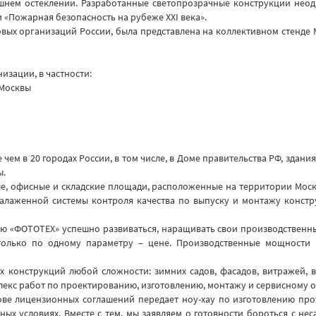
ешнем остеклении. Разработанные светопрозрачные конструкции нео
 «Пожарная безопасность на рубеже ХХI века».
довых организаций России, была представлена на коллективном стенде
изации, в частности:
 Москвы
ем в 20 городах России, в том числе, в Доме правительства РФ, здани
ы.
, офисные и складские площади, расположенные на территории Москв
алаженной системы контроля качества по выпуску и монтажу констр
ию «ФОТОТЕХ» успешно развиваться, наращивать свои производственн
только по одному параметру – цене. Производственные мощности 
 конструкций любой сложности: зимних садов, фасадов, витражей, в
плекс работ по проектированию, изготовлению, монтажу и сервисному
нове лицензионных соглашений передает ноу-хау по изготовлению пр
ых условиях. Вместе с тем, мы заявляем о готовности бороться с н