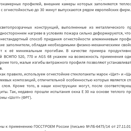
гокамерных профилей, внешние камеры которых заполняются тепл
 с огнестойкостью до 30 минут выпускаются рядом европейских фирм.
 светопрозрачных конструкций, выполненные из металлического 
одностороннем нагреве в условиях пожара сильно деформируются, что
 нестандартный способ придания огнестойкости алюминиевым профи
ие заполнители, обладая необходимыми физико-механическими свой
ит к её минимальным прогибам. В качестве примера продуктивно
 ВСМПО 520, 770 и AGS 68 укажем на возможность применения одно
. Кроме того, малые изгибы витражного профиля позволяют устанавлива
в.
 как правило, используем огнестойкие стеклопакеты марок «Щит» и «Щ
леевых композиций, отличительной особенностью которых является сп
 слоя. Кроме того, в наши конструкции могут, после соответствую
иты. Так, недавно прошли испытания окна Е 30 на основе теплого п
рмы «Шотт» (ФРГ).
ы к применению ГОССТРОЕМ России (письмо №ЛБ-6475/14 от 27.11.01)