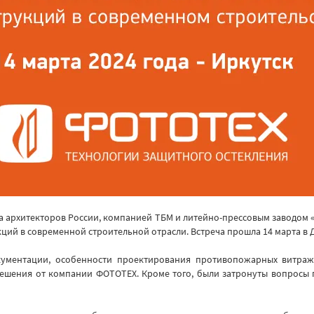
а архитекторов России, компанией ТБМ и литейно-прессовым заводом 
й в современной строительной отрасли. Встреча прошла 14 марта в Д
кументации, особенности проектирования противопожарных витра
 решения от компании ФОТОТЕХ. Кроме того, были затронуты вопрос