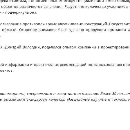
ева отметила, что обмен опытом между специалистами имеет большу
ве объектов различного назначения. Радует, что количество участнико
, - подчеркнула она.
пользования противопожарных алюминиевых конструкций. Представит
 области. Основное внимание было уделено продукции компании Ф
.
, Дмитрий Вологдин, поделился опытом компании в проектировании
зной информации и практических рекомендаций по использованию про
оектов.
пожарного, специального и защитного остекления. Более 30 лет ком
е российским стандартам качества. Масштабные научные и технологи