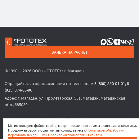
ЗАЯВКА НА РАСЧЕТ
© 1990 — 2026 ООО «ФОТОТЕХ» г. Магадан
Обращайтесь в офис компании по телефонам
8 (800) 550-01-01
,
8
(925) 374-06-96
Адрес:
г. Магадан, ул. Пролетарская, 55а, Магадан, Магаданская
обл., 685030
или по электронной почте
sales@phototech.ru
Мы используем файлы cookie, метрические программы и системы аналитики.
Продолжая работу с сайтом, вы соглашаетесь с
Политикой обработки
Политика конфиденциальности
,
Согласие на обработку
персональных данных
и
Правилами пользования сайтом.
персональных данных
,
Согласие на получение рекламных