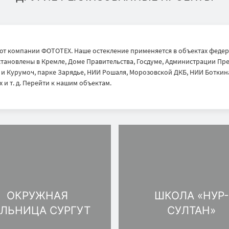
т компании ФОТОТЕХ. Наше остекление применяется в объектах федер
тановлены в Кремле, Доме Правительства, Госдуме, Администрации През
 Курумоч, парке Зарядье, НИИ Рошаля, Морозовской ДКБ, НИИ Боткина
 и т. д. Перейти к нашим объектам.
ОКРУЖНАЯ
ШКОЛА «НУР-
ЛЬНИЦА CУРГУТ
СУЛТАН»