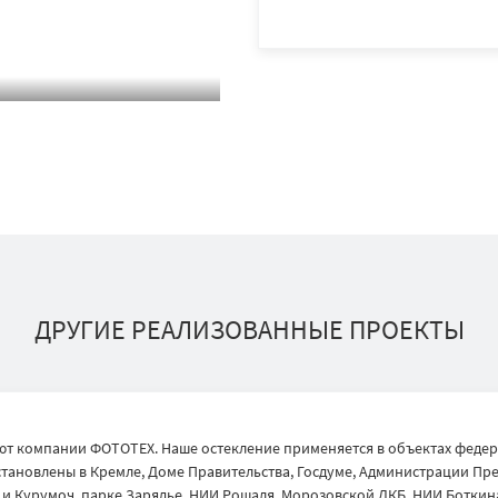
ДРУГИЕ РЕАЛИЗОВАННЫЕ ПРОЕКТЫ
т компании ФОТОТЕХ. Наше остекление применяется в объектах федер
тановлены в Кремле, Доме Правительства, Госдуме, Администрации През
 Курумоч, парке Зарядье, НИИ Рошаля, Морозовской ДКБ, НИИ Боткина