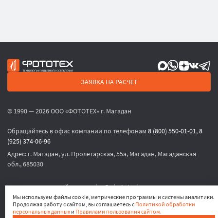
ЗАЯВКА НА РАСЧЕТ
© 1990 — 2026 ООО «ФОТОТЕХ» г. Магадан
Обращайтесь в офис компании по телефонам
8 (800) 550-01-01
,
8
(925) 374-06-96
Адрес:
г. Магадан, ул. Пролетарская, 55а, Магадан, Магаданская
обл., 685030
или по электронной почте
sales@phototech.ru
Мы используем файлы cookie, метрические программы и системы аналитики.
Продолжая работу с сайтом, вы соглашаетесь с
Политикой обработки
Политика конфиденциальности
,
Согласие на обработку
персональных данных
и
Правилами пользования сайтом.
персональных данных
,
Согласие на получение рекламных